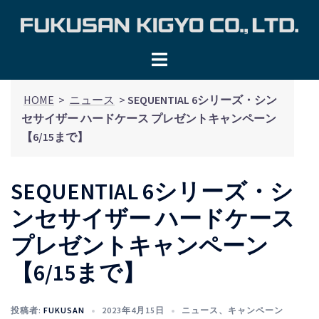
コ
ン
テ
ン
ツ
HOME
>
ニュース
>
SEQUENTIAL 6シリーズ・シン
へ
セサイザー ハードケース プレゼントキャンペーン
ス
【6/15まで】
キ
ッ
プ
SEQUENTIAL 6シリーズ・シ
ンセサイザー ハードケース
プレゼントキャンペーン
【6/15まで】
投稿者:
FUKUSAN
2023年4月15日
ニュース
、
キャンペーン