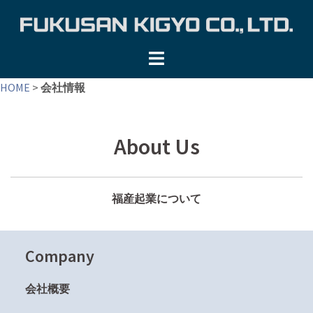
コ
ン
テ
ン
ツ
HOME
>
会社情報
へ
ス
キ
About Us
ッ
プ
福産起業について
Company
会社概要