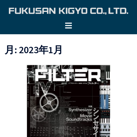
コ
ン
テ
ン
ツ
へ
月:
2023年1月
ス
キ
ッ
プ