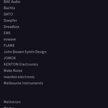
BAE Audio
Buchla
DATO
Doepfer
Dreadbox
EMS
eowave
FLAME
John Bowen Synth Design
JOMOX
KENTON Electronics
Make Noise
manikin electronic
Melbourne Instruments
Mellotron