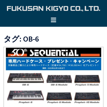
コ
ン
テ
ン
ツ
へ
タグ:
OB-6
ス
キ
ッ
プ