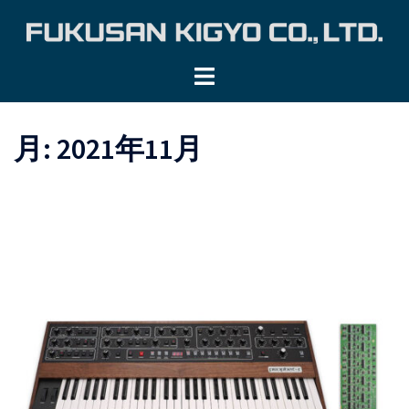
コ
ン
テ
ン
ツ
へ
月:
2021年11月
ス
キ
ッ
プ