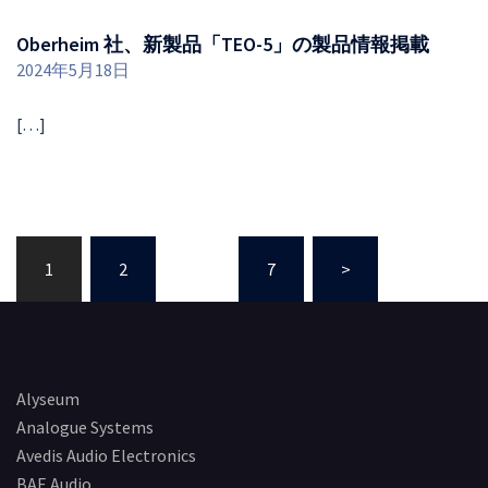
Oberheim 社、新製品「TEO-5」の製品情報掲載
2024年5月18日
[…]
投
1
2
…
7
>
稿
ナ
ビ
ゲ
ー
Alyseum
シ
Analogue Systems
Avedis Audio Electronics
ョ
BAE Audio