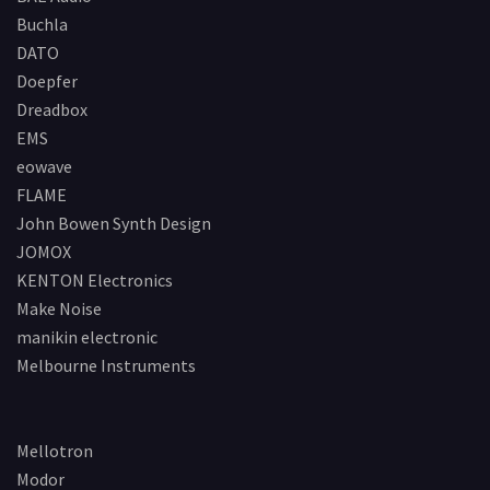
ン
Buchla
DATO
Doepfer
Dreadbox
EMS
eowave
FLAME
John Bowen Synth Design
JOMOX
KENTON Electronics
Make Noise
manikin electronic
Melbourne Instruments
Mellotron
Modor