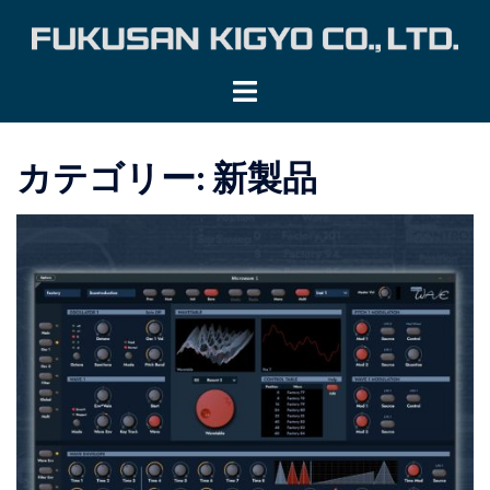
コ
ン
テ
ン
ツ
へ
カテゴリー:
新製品
ス
キ
ッ
プ