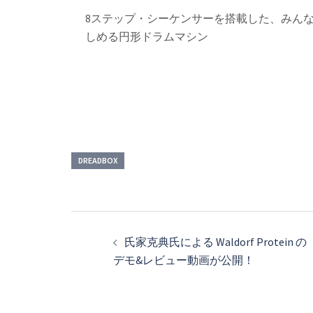
8ステップ・シーケンサーを搭載した、みん
しめる円形ドラムマシン
DREADBOX
投
稿
氏家克典氏による Waldorf Protein の
デモ&レビュー動画が公開！
ナ
ビ
ゲ