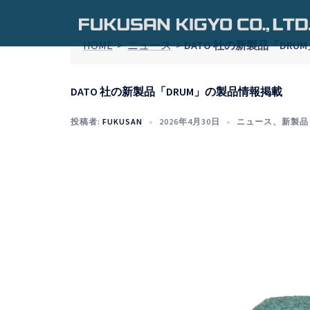
コ
ン
テ
HOME
>
ニュース
>
DATO 社の新製品「DR
ン
ツ
DATO 社の新製品「DRUM」の製品情報掲載
へ
ス
投稿者:
FUKUSAN
2026年4月30日
ニュース
、
新製品
キ
ッ
プ