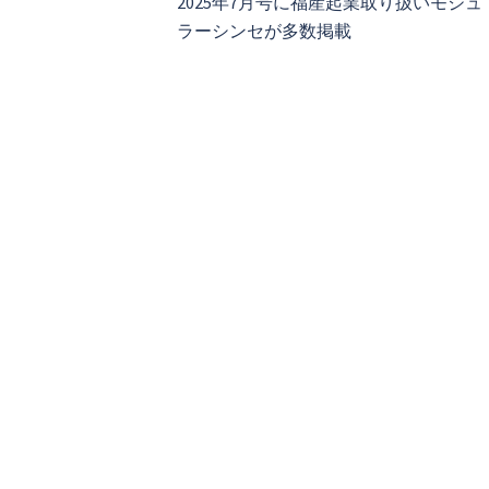
2025年7月号に福産起業取り扱いモジュ
ナ
ラーシンセが多数掲載
ビ
ゲ
ー
シ
ョ
ン