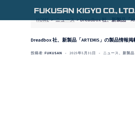
コ
ン
テ
HOME
>
ニュース
>
Dreadbox 社、新製品「
ン
ツ
Dreadbox 社、新製品「ARTEMIS」の製品情報掲
へ
ス
投稿者:
FUKUSAN
2025年5月31日
ニュース
、
新製品
キ
ッ
プ