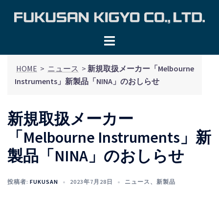
コ
ン
テ
ン
ツ
HOME
>
ニュース
>
新規取扱メーカー「Melbourne
へ
Instruments」新製品「NINA」のおしらせ
ス
キ
ッ
新規取扱メーカー
プ
「Melbourne Instruments」新
製品「NINA」のおしらせ
投稿者:
FUKUSAN
2023年7月28日
ニュース
、
新製品