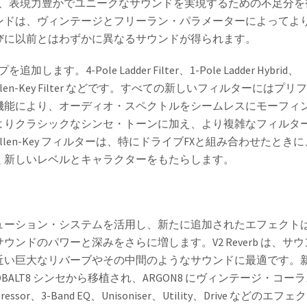
効にすることで、表現力豊かでユニークなサウンドを実現するための不足分を
ンドは、ヴィンテージとフリーラン・パラメーターによってよ
びに以前とはわずかに異なるサウンドが得られます。
-Pole Ladder Filter、1-Pole Ladder Hybrid、
-Pole Sallen-Key Filter などです。すべての新しいフィルターにはプリ
機能により、オーディオ・スペクトルをシームレスにモーフィ
よりクラシックなシンセ・トーンに加え、より複雑なフィルタ
llen-Key フィルターは、特にドライブFXと組み合わせたときに
く新しいレベルとキャラクターをもたらします。
ューション・システムを活用し、新たに追加されたエフェクトは
ドのパワーと深みをさらに増します。V2 Reverb は、サウ
近い巨大なリバーブやその中間のようなサウンドに最適です。
S と COBALT8 シンセから移植され、ARGON8 にヴィンテージ・コー
r、3-Band EQ、Unisoniser、Utility、Drive などのエフェ