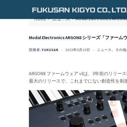
コ
ン
テ
HOME
>
ニュース
>
Modal Electronics
ン
ツ
Modal Electronics ARGON8 シリーズ「ファー
へ
ス
投稿者:
FUKUSAN
2022年9月10日
ニュース
、
その他
キ
ッ
プ
ARGON8 ファームウェア v3は、3年前の
最大のリリースで、これまでにない創造性を刺