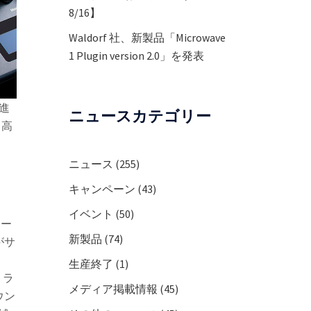
8/16】
Waldorf 社、新製品「Microwave
1 Plugin version 2.0」を発表
進
ニュースカテゴリー
、高
ニュース
(255)
キャンペーン
(43)
イベント
(50)
ェー
新製品
(74)
がサ
生産終了
(1)
トラ
メディア掲載情報
(45)
ウン