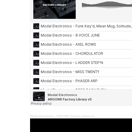
Modal Electronics
·
ARGON8 Factory Library v3