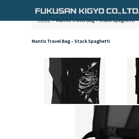
コ
ン
テ
HOME
>
Mantis Travel Bag – Stack Spaghetti
ン
ツ
Mantis Travel Bag – Stack Spaghetti
へ
ス
キ
ッ
プ