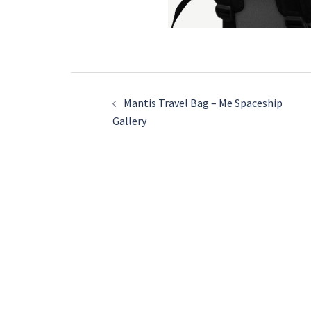
投
稿
Mantis Travel Bag – Me Spaceship
Gallery
ナ
ビ
ゲ
ー
シ
ョ
ン