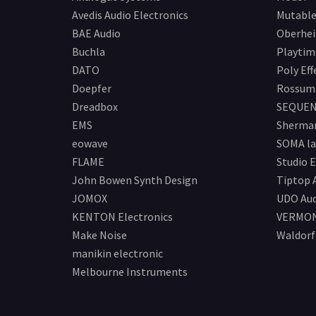
ョ
Avedis Audio Electronics
Mutable
BAE Audio
Oberhe
ン
Buchla
Playtim
DATO
Poly Eff
Doepfer
Rossum 
Dreadbox
SEQUEN
EMS
Sherma
eowave
SOMA la
FLAME
Studio E
John Bowen Synth Design
Tiptop 
JOMOX
UDO Aud
KENTON Electronics
VERMO
Make Noise
Waldorf
manikin electronic
Melbourne Instruments