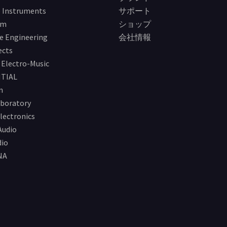
 Instruments
サポート
im
ショップ
e Engineering
会社情報
ects
Electro-Music
TIAL
n
boratory
lectronics
Audio
io
NA