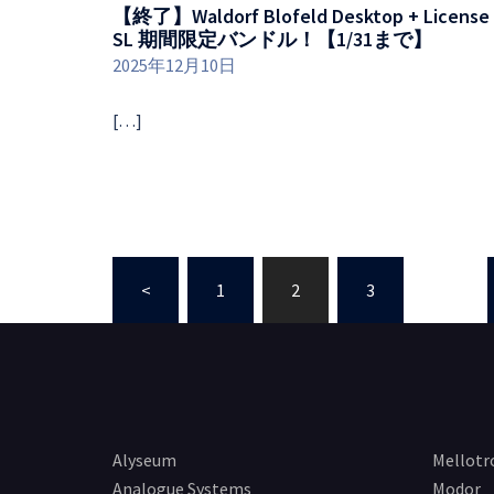
【終了】Waldorf Blofeld Desktop + License
SL 期間限定バンドル！【1/31まで】
2025年12月10日
[…]
投
<
1
2
3
…
稿
ナ
ビ
ゲ
ー
Alyseum
Mellotr
シ
Analogue Systems
Modor