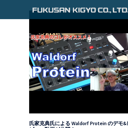
コ
ン
有
テ
ン
限
ツ
会
へ
ス
社
キ
福
ッ
プ
産
起
業
–
FUKUSAN
氏家克典氏による Waldorf Protein のデモ
KIGYO