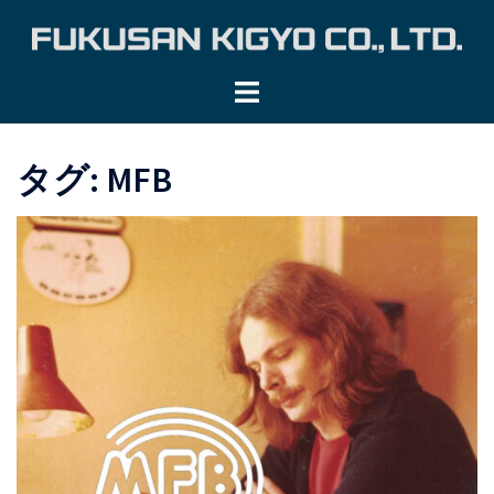
コ
ン
テ
ン
ツ
へ
タグ:
MFB
ス
キ
ッ
プ