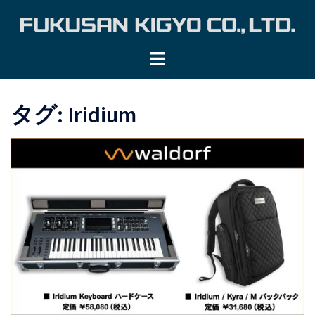
コ
ン
テ
ン
ツ
へ
タグ:
Iridium
ス
キ
ッ
プ