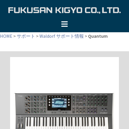
コ
ン
テ
ン
ツ
HOME
>
サポート
>
Waldorf サポート情報
>
Quantum
へ
ス
キ
ッ
プ