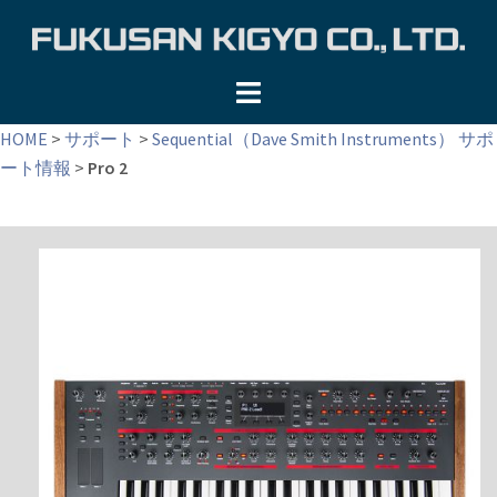
コ
ン
テ
ン
ツ
HOME
>
サポート
>
Sequential（Dave Smith Instruments） サポ
へ
ート情報
>
Pro 2
ス
キ
ッ
プ