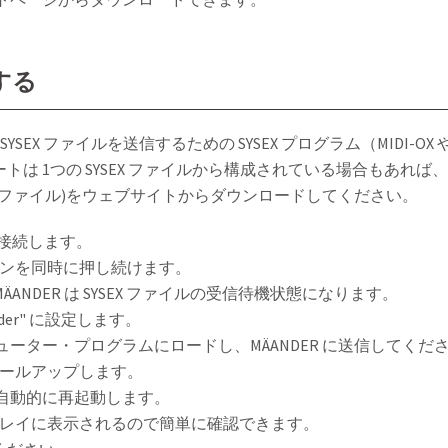
する
SEX ファイルを送信するための SYSEX プログラム（MIDI-OX や
 1つの SYSEX ファイルから構成されている場合もあれば、2
ファイル)をウェブサイトからダウンロードしてください。
タに接続します。
 ボタンを同時に押し続けます。
 MÄANDER は SYSEX ファイルの受信待機状態になります。
äander" に設定します。
ピューター・プログラムにロードし、MÄANDER に送信してくだ
ールアップします。
 は自動的に再起動します。
レイに表示されるので簡単に確認できます。