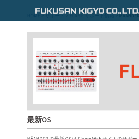
コ
ン
HOME
>
サポート
>
FLAME サポート情報
>
MÄANDE
テ
ン
ツ
へ
ス
キ
ッ
プ
最新OS
MÄANDER の最新 OS は Flame Web サイ