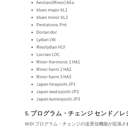
Aeolian(Minor) AEo
blues major bL1
blues minor bL2
Pentatonic Pnt
Dorian dor
Lydian LYd
Mixolydian HLY
Locrian LOC
Minor Harmonic 1 HA1
Minor harm 2 HA2
Minor harm 3 HA3
Japan hirayoshi JP1
Japan iwatoyoshi JP2
Japan kumoiyoshi JP3
5. プログラム・チェンジ センド／レシ
MIDI プログラム・チェンジの送受信機能が拡張