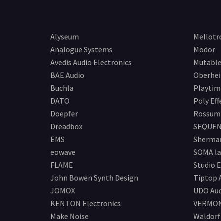
Alyseum
Mellotr
Analogue Systems
Modor
Avedis Audio Electronics
Mutable
BAE Audio
Oberhe
Buchla
Playtim
DATO
Poly Eff
Doepfer
Rossum 
Dreadbox
SEQUEN
EMS
Sherma
eowave
SOMA la
FLAME
Studio E
John Bowen Synth Design
Tiptop 
JOMOX
UDO Aud
KENTON Electronics
VERMO
Make Noise
Waldorf