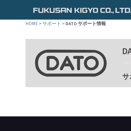
コ
ン
テ
HOME
>
サポート
>
DATO サポート情報
ン
ツ
へ
D
ス
キ
ッ
プ
サ