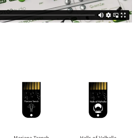
Mariana Trench
Halls of Valhalla