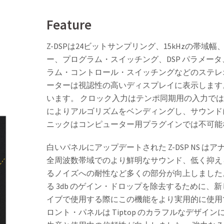
Feature
Z-DSPは24ビットサンプリング、15kHzの帯
ー、プログラム・スイッチング、DSP パラメー
ラム・コントロール・スイッチングなどのステレ
ーターは視認性の高いディスプレイに表示します
います。 クロック入力はテンポ同期用の入力では
によりアルゴリズムをベンディングし、サウンド
ニックはコンピューター用プラグインでは不可能な 
白いパネルにアップデートされた Z-DSP NS
全周波数帯域でのより鮮明なサウンド、低く抑え
るノイズへの耐性など多くの部分が向上しました
る 3db のゲイン・ドロップを除去するために
イブで使用する際にこの機能をより実用的に使用
ロント・パネルは Tiptop のカラフルなデザ