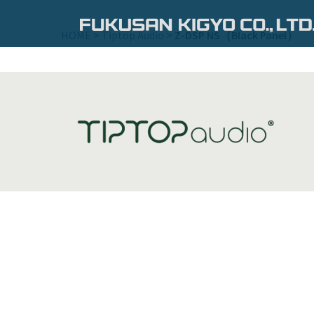
コ
ン
HOME
>
Tiptop Audio
>
Z-DSP NS（Black Panel）
テ
ン
ツ
へ
ス
キ
ッ
プ