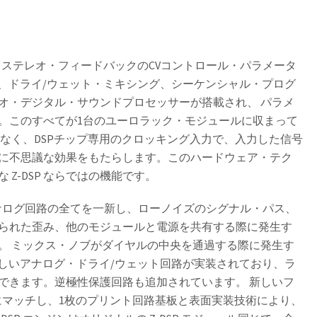
域幅、ステレオ・フィードバックのCVコントロール・パラメータ
タ、ドライ/ウェット・ミキシング、シーケンシャル・プログ
オ・デジタル・サウンドプロセッサーが搭載され、 パラメ
。このすべてが1台のユーロラック・モジュールに収まって
なく、DSPチップ専用のクロッキング入力で、入力した信号
に不思議な効果をもたらします。このハードウェア・テク
Z-DSP ならではの機能です。
 はアナログ回路の全てを一新し、ローノイズのシグナル・パス、
られた歪み、他のモジュールと電源を共有する際に発生す
。 ミックス・ノブがダイヤルの中央を通過する際に発生す
、新しいアナログ・ドライ/ウェット回路が実装されており、ラ
できます。逆極性保護回路も追加されています。 新しいフ
インにマッチし、1枚のプリント回路基板と表面実装技術により、