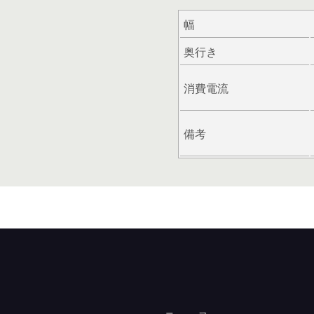
幅
奥行き
消費電流
備考