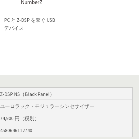
NumberZ
PC と Z-DSP を繋ぐ USB
デバイス
Z-DSP NS（Black Panel）
ユーロラック・モジュラーシンセサイザー
74,900 円（税別）
4580646112740