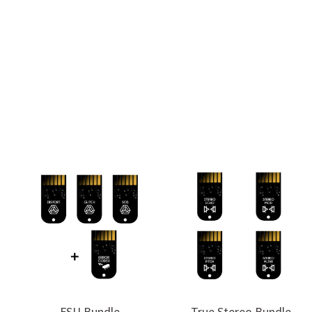
FSU Bundle
True Stereo Bundle