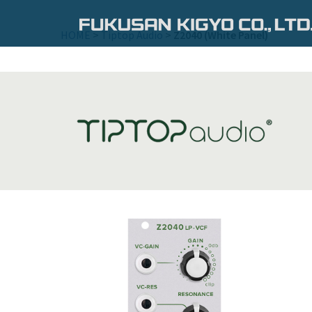
コ
ン
HOME
>
Tiptop Audio
>
Z2040 (White Panel)
テ
ン
ツ
へ
ス
キ
ッ
プ