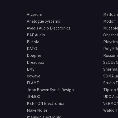
Alyseum
Mellotr
Analogue Systems
Modor
Avedis Audio Electronics
Mutable
BAE Audio
Oberhe
Buchla
Playtim
DATO
Poly Eff
Doepfer
Rossum 
Dreadbox
SEQUEN
EMS
Sherma
eowave
SOMA la
FLAME
Studio E
John Bowen Synth Design
Tiptop 
JOMOX
UDO Aud
KENTON Electronics
VERMO
Make Noise
Waldorf
manikin electronic