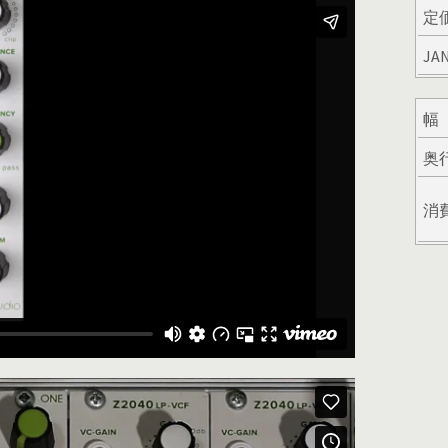
定
JA
幅
奥
消