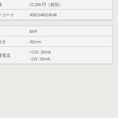
価
37,200 円（税別）
N コード
4582348924546
8HP
行き
42mm
+12V : 20mA
費電流
-12V : 20mA