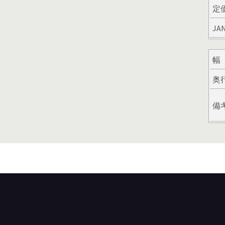
定
JA
幅
奥
備