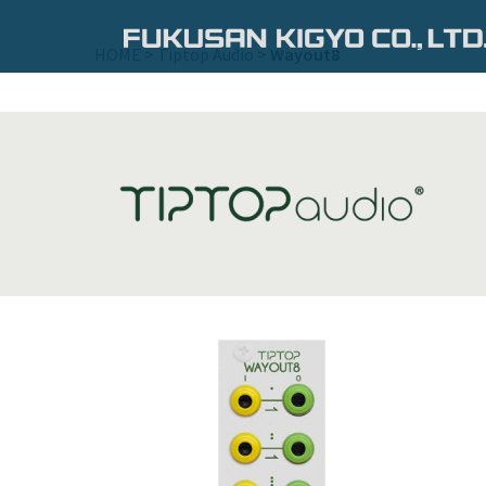
コ
ン
HOME
>
Tiptop Audio
>
Wayout8
テ
ン
ツ
へ
ス
キ
ッ
プ