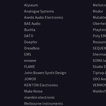
Alyseum
Mellotr
Analogue Systems
Modor
Avedis Audio Electronics
Mutable
BAE Audio
Oberhe
Buchla
Playtim
DATO
Poly Eff
Doepfer
Rossum 
Dreadbox
SEQUEN
EMS
Sherma
eowave
SOMA la
FLAME
Studio E
John Bowen Synth Design
Tiptop 
JOMOX
UDO Aud
KENTON Electronics
VERMO
Make Noise
Waldorf
manikin electronic
Melbourne Instruments