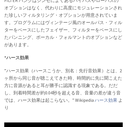
FILTER バンクはシンセによくあるハイパスやローパスの
オプションはなく、代わりに高度にモジュレーションされ
た珍しいフィルタリング・オプションが用意されていま
す。プログラムにはヴィンテージ風のオールパス・フィル
ターをベースにしたフェイザー、フィルターをベースにし
たパンニング、ボーカル・フォルマントのオプションなど
があります。
*ハース効果
”ハース効果（ハースこうか、別名：先行音効果）とは、2
ヶ所から同じ音が聴こえてきた時、時間的に先に聞こえた
方に音源があると耳が勝手に認識する現象である。だだ
し、到着時間差が約0.04秒を超える音、音量の差が違う音
では、ハース効果は起こらない。” Wikipedia
ハース効果
よ
り