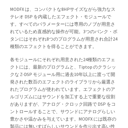
MODFX は、コンパクトな8HPサイズながら強力なス
テレオ DSP を内蔵したエフェクト・モジュールで
す。すべてのパラメーターには専用のノブが用意さ
れているため直感的な操作が可能。3つのバンク・ボ
タンにはそれぞれ8つのプログラムが用意され合計24
種類のエフェクトを得ることができます。
各モジュールにそれぞれ用意された24種類のエフェ
クトには、最新のプログラムと、Tiptop のクラシッ
クな Z-DSP モジュール用に過去10年以上に渡って開
発された数百のエフェクトのライブラリから厳選さ
れたプログラムが使われています。エフェクトのア
ルゴリズムにはサウンドを加工する上で重要な役割
がありますが、アナログ・クロック回路で DSP をコ
ントロールすることで、サウンドにアナログらしい
豊かさや温かみを与えています。MODFX には既存の
製品には無いすばらしいサウンドを作り出す高い性