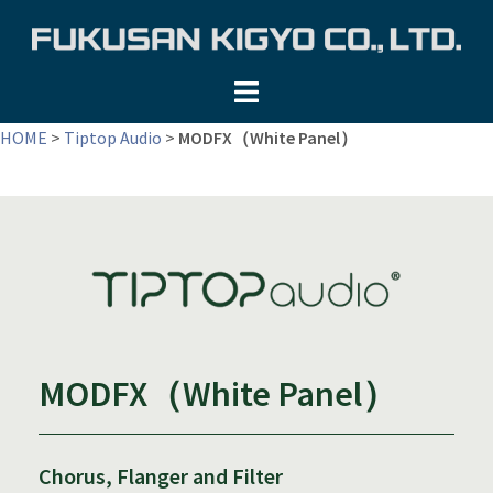
コ
ン
テ
ン
ツ
HOME
>
Tiptop Audio
>
MODFX（White Panel）
へ
ス
キ
ッ
プ
MODFX（White Panel）
Chorus, Flanger and Filter