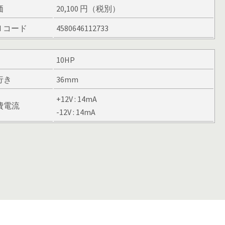
価
20,100 円（税別）
N コード
4580646112733
10HP
行き
36mm
+12V : 14mA
費電流
-12V : 14mA