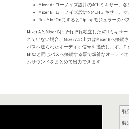
Mixer A : ローノイズ設計の4CHミキ
Mixer B : ローノイズ設計の4CHミキ
Bus Mix : OnにするとTiptopモジュラー
Mixer AとMixer Bはそれぞれ独立した4CHミ
れていない場合、Mixer Aの出力はMixer Bへ接
バスへ送られたオーディオ信号を接続します。Tipto
MIXZと同じバスへ接続する事で煩雑なオーディ
ムサウンドをまとめて出力できます。
製
製