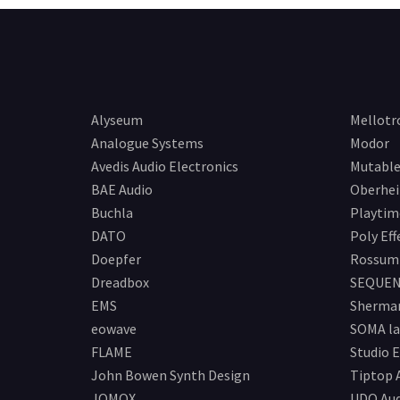
Alyseum
Mellotr
Analogue Systems
Modor
Avedis Audio Electronics
Mutable
BAE Audio
Oberhe
Buchla
Playtim
DATO
Poly Eff
Doepfer
Rossum 
Dreadbox
SEQUEN
EMS
Sherma
eowave
SOMA la
FLAME
Studio E
John Bowen Synth Design
Tiptop 
JOMOX
UDO Aud