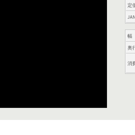
定
JA
幅
奥
消