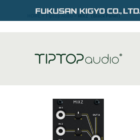
コ
ン
HOME
>
Tiptop Audio
>
MIXZ（Black Panel）
テ
ン
ツ
へ
ス
キ
ッ
プ