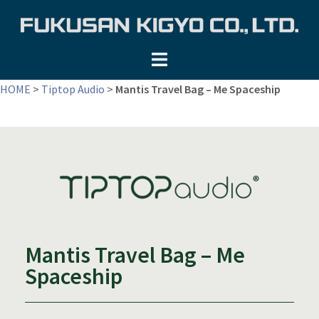
コ
ン
テ
ン
ツ
HOME
>
Tiptop Audio
>
Mantis Travel Bag – Me Spaceship
へ
ス
キ
ッ
プ
Mantis Travel Bag – Me
Spaceship