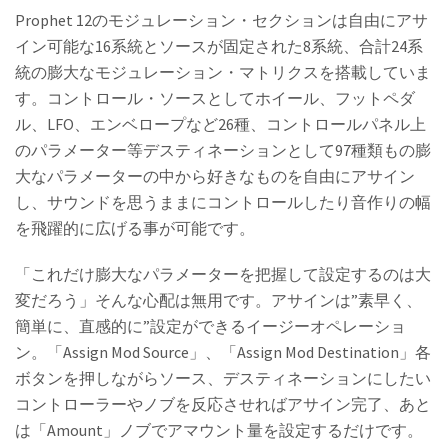
Prophet 12のモジュレーション・セクションは自由にアサ
イン可能な16系統とソースが固定された8系統、合計24系
統の膨大なモジュレーション・マトリクスを搭載していま
す。コントロール・ソースとしてホイール、フットペダ
ル、LFO、エンベロープなど26種、コントロールパネル上
のパラメーター等デスティネーションとして97種類もの膨
大なパラメーターの中から好きなものを自由にアサイン
し、サウンドを思うままにコントロールしたり音作りの幅
を飛躍的に広げる事が可能です。
「これだけ膨大なパラメーターを把握して設定するのは大
変だろう」そんな心配は無用です。アサインは”素早く、
簡単に、直感的に”設定ができるイージーオペレーショ
ン。「Assign Mod Source」、「Assign Mod Destination」各
ボタンを押しながらソース、デスティネーションにしたい
コントローラーやノブを反応させればアサイン完了、あと
は「Amount」ノブでアマウント量を設定するだけです。