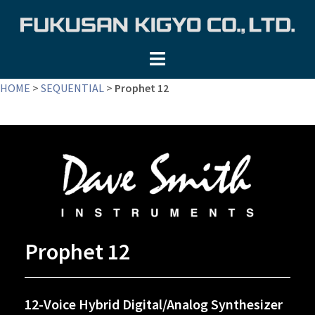
コ
ン
テ
ン
ツ
HOME
>
SEQUENTIAL
>
Prophet 12
へ
ス
キ
ッ
プ
Prophet 12
12-Voice Hybrid Digital/Analog Synthesizer