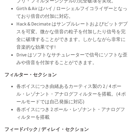
プリ・フィルターシグナルの完全破壊を実現。
Girth & Air はハイ / ローシェルフイコライザーとなっ
ており倍音の付加に対応。
Hack & Decimate はサンプルレートおよびビットデプ
スを可変。微かな倍音の粒子を付加したり信号を完
全に破壊することができます。しかしながら非常に
音楽的な効果です!
Drive はソフトなサチュレーターで信号にソフトな歪
みや倍音を付加することができます。
フィルター・セクション
各ボイスにつき由緒あるカーティス製の 2 / 4 ポー
ル・レゾナント・アナログフィルターを搭載。(4 ポ
ールモードでは自己発振に対応)
各ボイスにつき 2 ポール・レゾナント・アナログフ
ィルターを搭載
フィードバック / ディレイ・セクション