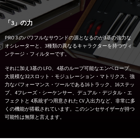
「3」の力
PRO 3 のパワフルなサウンドの源となるのが3基の強力な
オシレーターと、3種類の異なるキャラクターを持つヴィ
ンテージ・フィルターです。
それに加え3基の LFO、4基のループ可能なエンベロープ、
大規模な32スロット・モジュレーション・マトリクス、強
力なパフォーマンス・ツールである16トラック、16ステッ
プ、4フレーズ・シーケンサー、デュアル・デジタル・エ
フェクトと 4系統ずつ用意された CV 入出力など、非常に多
くの機能が搭載されています。このシンセサイザーが持つ
可能性は無限と言えます。