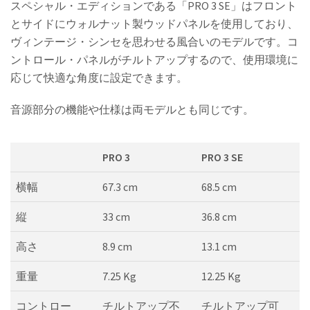
スペシャル・エディションである「PRO 3 SE」はフロント
とサイドにウォルナット製ウッドパネルを使用しており、
ヴィンテージ・シンセを思わせる風合いのモデルです。コ
ントロール・パネルがチルトアップするので、使用環境に
応じて快適な角度に設定できます。
音源部分の機能や仕様は両モデルとも同じです。
PRO 3
PRO 3 SE
横幅
67.3 cm
68.5 cm
縦
33 cm
36.8 cm
高さ
8.9 cm
13.1 cm
重量
7.25 Kg
12.25 Kg
コントロー
チルトアップ不
チルトアップ可