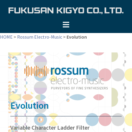
コ
ン
テ
ン
ツ
HOME
>
Rossum Electro-Music
>
Evolution
へ
ス
キ
ッ
プ
Evolution
Variable Character Ladder Filter