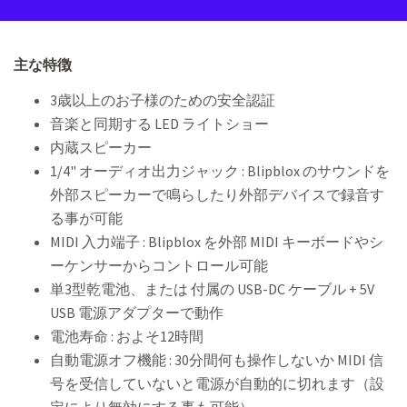
主な特徴
3歳以上のお子様のための安全認証
音楽と同期する LED ライトショー
内蔵スピーカー
1/4" オーディオ出力ジャック : Blipblox のサウンドを
外部スピーカーで鳴らしたり外部デバイスで録音す
る事が可能
MIDI 入力端子 : Blipblox を外部 MIDI キーボードやシ
ーケンサーからコントロール可能
単3型乾電池、または 付属の USB-DC ケーブル + 5V
USB 電源アダプターで動作
電池寿命 : およそ12時間
自動電源オフ機能 : 30分間何も操作しないか MIDI 信
号を受信していないと電源が自動的に切れます（設
定により無効にする事も可能）