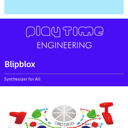
Blipblox
Synthesizer for All