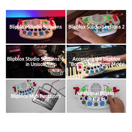
Blipblox Studio Sessions
Blipblox Studio Sessions 2
Blipblox Studio Sessions: 5
Accessing the Blipblox
in Unison
"Bonus" Waveform Mode
Additional Blipblox
Blipblox Midi Functions
Features