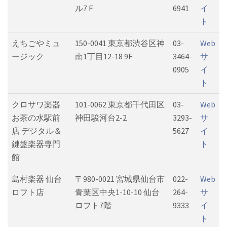
ル7Ｆ
6941
イ
ト
えちごやミュ
150-0041 東京都渋谷区神
03-
Web
ージック
南1丁目12-18 9F
3464-
サ
0905
イ
ト
クロサワ楽器
101-0062 東京都千代田区
03-
Web
お茶の水駅前
神田駿河台2-2
3293-
サ
店 デジタル＆
5627
イ
鍵盤楽器専門
ト
館
島村楽器 仙台
〒980-0021 宮城県仙台市
022-
Web
ロフト店
青葉区中央1-10-10 仙台
264-
サ
ロフト7階
9333
イ
ト