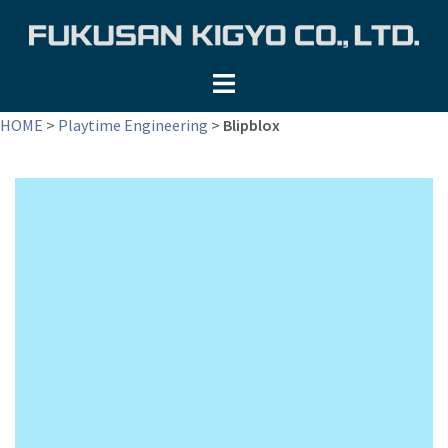
コ
ン
テ
ン
ツ
HOME
>
Playtime Engineering
>
Blipblox
へ
ス
キ
ッ
プ