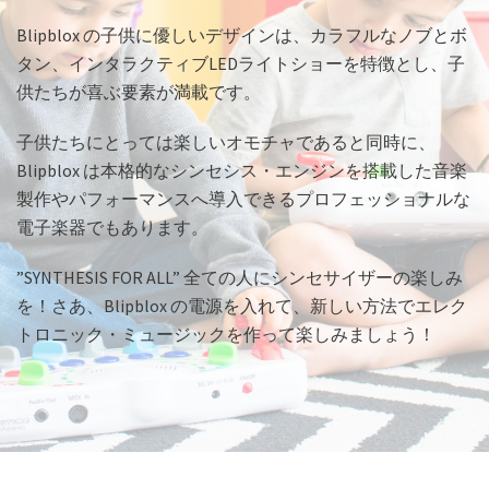
Blipblox の子供に優しいデザインは、カラフルなノブとボ
タン、インタラクティブLEDライトショーを特徴とし、子
供たちが喜ぶ要素が満載です。
子供たちにとっては楽しいオモチャであると同時に、
Blipblox は本格的なシンセシス・エンジンを搭載した音楽
製作やパフォーマンスへ導入できるプロフェッショナルな
電子楽器でもあります。
”SYNTHESIS FOR ALL” 全ての人にシンセサイザーの楽しみ
を！さあ、Blipblox の電源を入れて、新しい方法でエレク
トロニック・ミュージックを作って楽しみましょう！