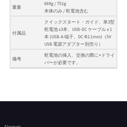
669g / 751g
重量
本体のみ / 乾電池含む
クイックスタート・ガイド、単3型
乾電池 x3本、USB-DC ケーブル x 1
付属品
本 (USB-A 端子、DC Φ2.1mm)（5V
USB 電源アダプター別売り）
乾電池の挿入、交換の際に+ドライ
備考
バーが必要です。
Alyseum