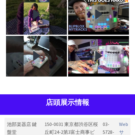
店頭展示情報
池部楽器店 鍵
150-0031 東京都渋谷区桜
03-
Web
盤堂
丘町24-2第3富士商事ビ
5728-
サ