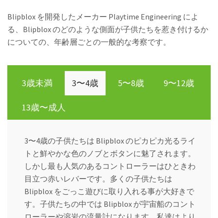
Blipblox を開発したメーカー Playtime Engineering によ
る、Blipblox のどのような側面が子供たちを惹き付けるか
についての、年齢層ごとの一般的な考察です。
3歳未満
3〜4歳
5〜8歳
9〜12歳
13歳〜成人
3〜4歳の子供たちは Blipblox のピカピカ光るライ
トと鮮やかな色のノブとボタンに魅了されます。
しかし最も人気のあるコントローラーはひときわ
目立つ赤いレバーです。多くの子供たちは
Blipblox をごっこ遊びに取り入れる事が大好きで
す。子供たちの中では Blipblox が宇宙船のコント
ローラーや溶岩の流量計になります。私達はより