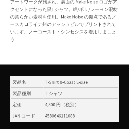
アートワークが施され、裏面の Make Noise ロゴがア
クセントになった黒Tシャツ。綿/ポリ/レーヨン混紡
の柔らかい素材を使用。Make Noise の拠点であるノ
ースカロライナ州のアッシュビルでプリントされて
います。ノーコースト・シンセシスを着用しましょ
う！
製品名
T-Shirt 0-Coast L-size
製品種別
T シャツ
定価
4,800 円（税別）
JAN コード
4580646111088