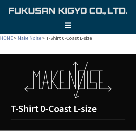
コ
ン
テ
ン
ツ
HOME
>
Make Noise
>
T-Shirt 0-Coast L-size
へ
ス
キ
ッ
プ
T-Shirt 0-Coast L-size