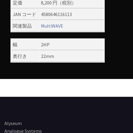
定価
8,200 円（税別）
JAN コード
4580646116113
関連製品
MultiWAVE
幅
2HP
奥行き
22mm
Alyseum
Analogue Systems