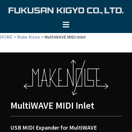
コ
ン
テ
ン
ツ
HOME
>
Make Noise
>
MultiWAVE MIDI Inlet
へ
ス
キ
ッ
プ
MultiWAVE MIDI Inlet
USB MIDI Expander for MultiWAVE