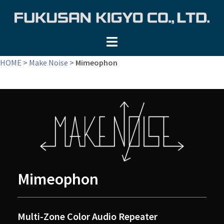
コ
ン
テ
ン
ツ
HOME
>
Make Noise
>
Mimeophon
へ
ス
キ
ッ
プ
Mimeophon
Multi-Zone Color Audio Repeater