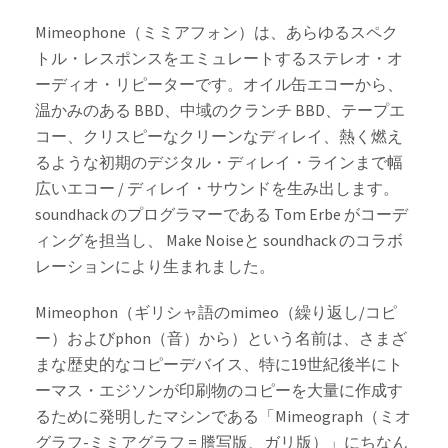
Mimeophone（ミミアフォン）は、あらゆるスペク
トル・レスポンスをエミュレートするステレオ・オ
ーディオ・リピーターです。オイル缶エコーから、
温かみのある BBD、中域のクランチ BBD、テープエ
コー、クリスピーなクリーンなディレイ、熱く燃え
るような初期のデジタル・ディレイ・ラインまで幅
広いエコー / ディレイ・サウンドを生み出します。
soundhack のプログラマーである Tom Erbe がコーデ
ィングを担当し、 Make Noiseと soundhack のコラボ
レーションにより生まれました。
Mimeophon（ギリシャ語のmimeo（繰り返し/コピ
ー）およびphon（音）から）という名前は、さまざ
まな歴史的なコピーデバイス、特に19世紀後半にト
ーマス・エジソンが印刷物のコピーを大量に作成す
るために発明したマシンである「Mimeograph（ミオ
グラフ-ミミアグラフ = 謄写版、ガリ版）」にちなん