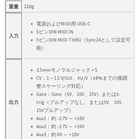
210g
重量
電源およびMIDI用 USB-C
5ピンDIN MIDI IN
入力
5ピンDIN MIDI THRU（Sync24として設定可
能）
3.5mmモノラルジャック × 5
CV：1～1.5 V/Oct、Hz/V（±8%までの微調
整スケーリング対応）
Gate：Gate（5V、10V、15V）またはS-
出力
trig（プルアップなし、または5V、10V、
15Vプルアップ）
Aux1：約 -2.7V ～ +10V
Aux2：約 -2.7V ～ +10V
Aux3：約 0V ～ +10V