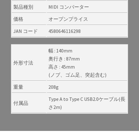
製品種別
MIDI コンバーター
価格
オープンプライス
JAN コード
4580646116298
幅 : 140mm
奥行き : 87mm
外形寸法
高さ : 45mm
(ノブ、ゴム足、突起含む)
重量
208g
Type A to Type C USB2.0ケーブル(長
付属品
さ2m)