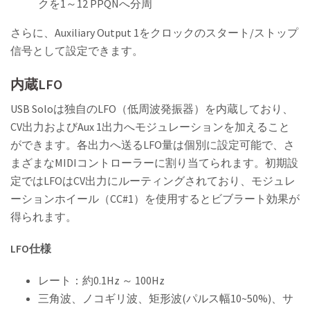
クを1～12 PPQNへ分周
さらに、Auxiliary Output 1をクロックのスタート/ストップ
信号として設定できます。
内蔵LFO
USB Soloは独自のLFO（低周波発振器）を内蔵しており、
CV出力およびAux 1出力へモジュレーションを加えること
ができます。各出力へ送るLFO量は個別に設定可能で、さ
まざまなMIDIコントローラーに割り当てられます。初期設
定ではLFOはCV出力にルーティングされており、モジュレ
ーションホイール（CC#1）を使用するとビブラート効果が
得られます。
LFO仕様
レート：約0.1Hz ～ 100Hz
三角波、ノコギリ波、矩形波(パルス幅10~50%)、サ