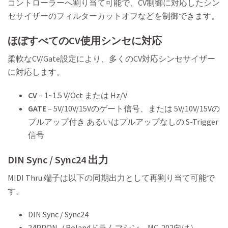
コントローラーへ割り当て可能で、CV制御に対応したシン
セサイザーのフィルターカットオフなどを制御できます。
ほぼすべてのCV使用シンセに対応
柔軟なCV/Gate設定により、多くのCV対応シンセサイザー
に対応します。
CV
– 1~1.5 V/Oct または Hz/V
GATE
– 5V/10V/15Vのゲート信号、または 5V/10V/15Vの
プルアップ付き あるいはプルアップなしの S-Trigger
信号
DIN Sync / Sync24 出力
MIDI Thru 端子は以下の同期出力として再割り当て可能で
す。
DIN Sync / Sync24
24PPQN（Rolandドラムマシン、MC-202向け）