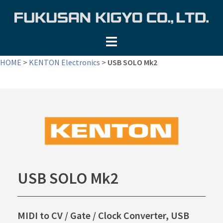
コ
ン
テ
ン
ツ
HOME
>
KENTON Electronics
>
USB SOLO Mk2
へ
ス
キ
ッ
プ
USB SOLO Mk2
MIDI to CV / Gate / Clock Converter, USB