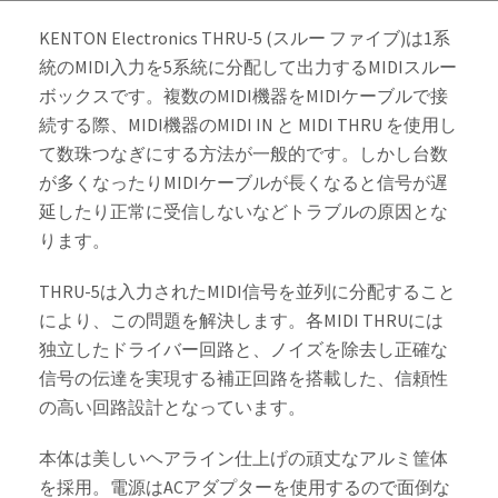
KENTON Electronics THRU-5 (スルー ファイブ)は1系
統のMIDI入力を5系統に分配して出力するMIDIスルー
ボックスです。複数のMIDI機器をMIDIケーブルで接
続する際、MIDI機器のMIDI IN と MIDI THRU を使用し
て数珠つなぎにする方法が一般的です。しかし台数
が多くなったりMIDIケーブルが長くなると信号が遅
延したり正常に受信しないなどトラブルの原因とな
ります。
THRU-5は入力されたMIDI信号を並列に分配すること
により、この問題を解決します。各MIDI THRUには
独立したドライバー回路と、ノイズを除去し正確な
信号の伝達を実現する補正回路を搭載した、信頼性
の高い回路設計となっています。
本体は美しいヘアライン仕上げの頑丈なアルミ筐体
を採用。電源はACアダプターを使用するので面倒な