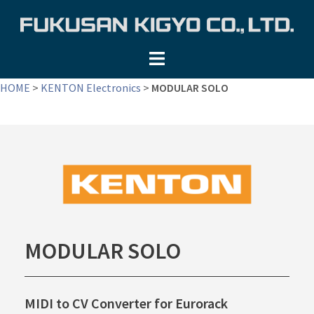
コ
ン
テ
ン
ツ
HOME
>
KENTON Electronics
>
MODULAR SOLO
へ
ス
キ
ッ
プ
MODULAR SOLO
MIDI to CV Converter for Eurorack