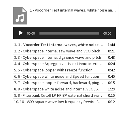
1 - Vocorder Test internal waves, white noise and Pitch, Speed + Rewire functions
音
00:00
00:00
声
プ
1.
1 - Vocorder Test internal waves, white noise and Pitch, Speed + Rewire functions
1:44
レ
2.
2 - Cyberspace internal saw wave and VCO pitch
0:21
ー
3.
3 - Cyberspace internal diginoise wave and pitch
0:48
ヤ
4.
4 - Cyberspace Arpeggio via 1v:oct input internal saw wave and Speed function
0:24
ー
5.
5 - Cyberspace looper with Freeze function
0:42
6.
6 - Cyberspace white noise and Speed function
0:45
7.
7 - Cyberspace looper forward, backward, pingpong
0:15
8.
8 - Cyberspace white noise and internal VCO, Speed + Rewire functions
1:29
9.
9 - Filterbank Cutoff LP HP BP external chord via Synthese input
0:15
10.
10 - VCO square wave low frequency Rewire function via CV
0:12