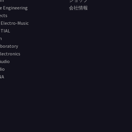
im
ショップ
e Engineering
会社情報
ects
Electro-Music
TIAL
n
boratory
lectronics
Audio
io
NA