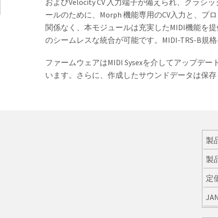
およびVelocity CV 入力端子が備えられ、
ールのために、Morph 機能専用のCV入力と、
関係なく、本モジュールは充実したMIDI機能を提
のシームレスな統合が可能です。MIDI-TRS-B
ファームウェアはMIDI Sysexを介してアッ
います。さらに、作成したサウンドデータは保存
製
製
定
JA