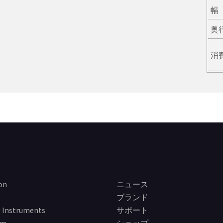
幅
奥
消
on
ニュース
ブランド
 Instruments
サポート