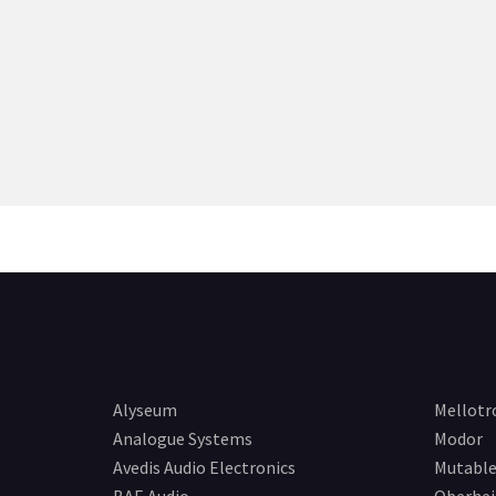
Alyseum
Mellotr
Analogue Systems
Modor
Avedis Audio Electronics
Mutable