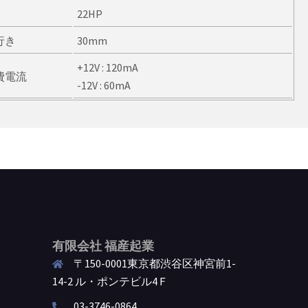
22HP
行き
30mm
+12V : 120mA
費電流
-12V : 60mA
有限会社 福産起業
〒150-0001東京都渋谷区神宮前1-
14-2 ル・ポンテビル4Ｆ
03-3746-0864