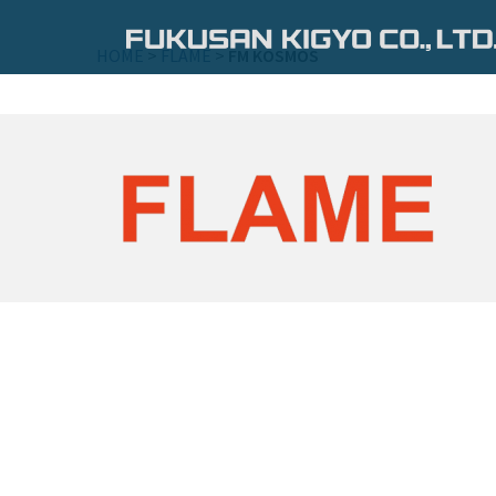
コ
ン
HOME
>
FLAME
>
FM KOSMOS
テ
ン
ツ
へ
ス
キ
ッ
プ