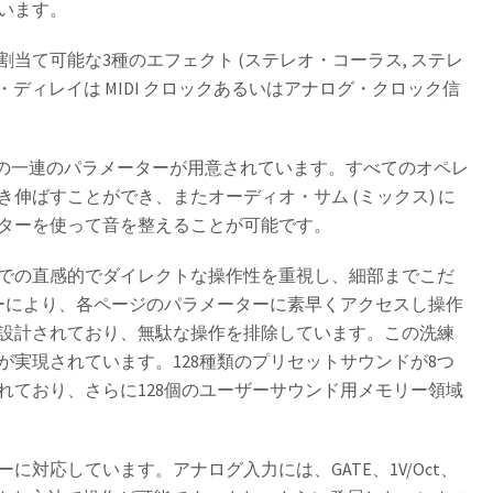
います。
当て可能な3種のエフェクト (ステレオ・コーラス, ステレ
・ディレイは MIDI クロックあるいはアナログ・クロック信
ための一連のパラメーターが用意されています。すべてのオペレ
伸ばすことができ、またオーディオ・サム (ミックス) に
ターを使って音を整えることが可能です。
での直感的でダイレクトな操作性を重視し、細部までこだ
ーにより、各ページのパラメーターに素早くアクセスし操作
設計されており、無駄な操作を排除しています。この洗練
実現されています。128種類のプリセットサウンドが8つ
れており、さらに128個のユーザーサウンド用メモリー領域
対応しています。アナログ入力には、GATE、1V/Oct、