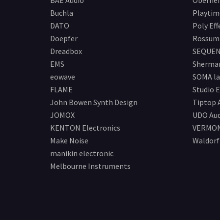
BAE Audio
Oberhe
Buchla
Playtim
DATO
Poly Eff
Doepfer
Rossum 
Dreadbox
SEQUEN
EMS
Sherma
eowave
SOMA la
FLAME
Studio E
John Bowen Synth Design
Tiptop 
JOMOX
UDO Aud
KENTON Electronics
VERMO
Make Noise
Waldorf
manikin electronic
Melbourne Instruments