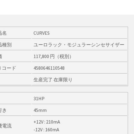
品名
CURVES
品種別
ユーロラック・モジュラーシンセサイザー
価
117,800 円（税別）
N コード
4580646110548
生産完了 在庫限り
31HP
行き
45mm
+12V : 210mA
費電流
-12V : 160mA