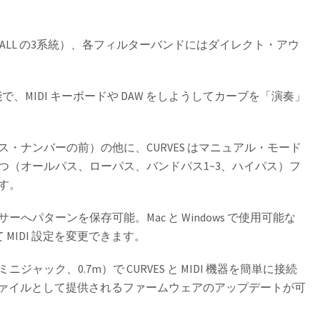
, ALL の3系統）、各フィルターバンドにはダイレクト・アウ
で、MIDI キーボードや DAW をしようしてカーブを「演奏」
・ナンバーの前）の他に、CURVES はマニュアル・モード
つ（オールパス、ローパス、バンドパス1~3、ハイパス）フ
す。
パターンを保存可能。Mac と Windows で使用可能な
 MIDI 設定を変更できます。
 ミニジャック、0.7m）で CURVES と MIDI 機器を簡単に接続
Ex ファイルとして提供されるファームウェアのアップデートが可