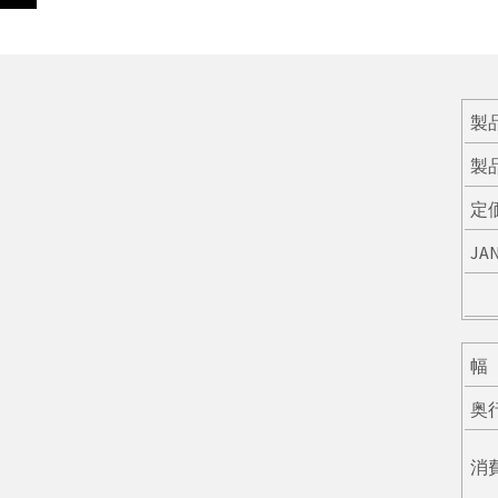
製
製
定
JA
幅
奥
消