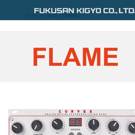
コ
ン
HOME
>
FLAME
>
CURVES
テ
ン
ツ
へ
ス
キ
ッ
プ