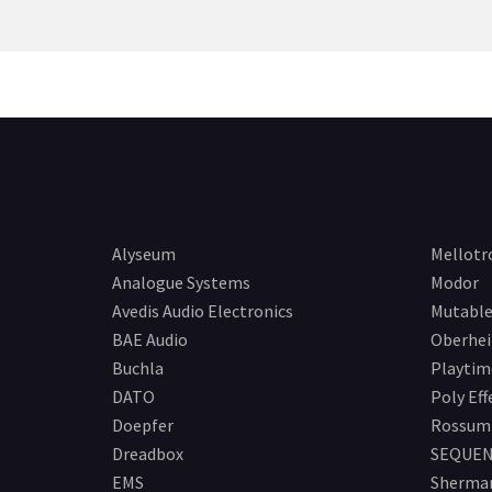
Alyseum
Mellotr
Analogue Systems
Modor
Avedis Audio Electronics
Mutable
BAE Audio
Oberhe
Buchla
Playtim
DATO
Poly Eff
Doepfer
Rossum 
Dreadbox
SEQUEN
EMS
Sherma