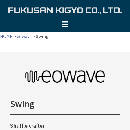
コ
ン
テ
ン
ツ
HOME
>
eowave
>
Swing
へ
ス
キ
ッ
プ
Swing
Shuffle crafter