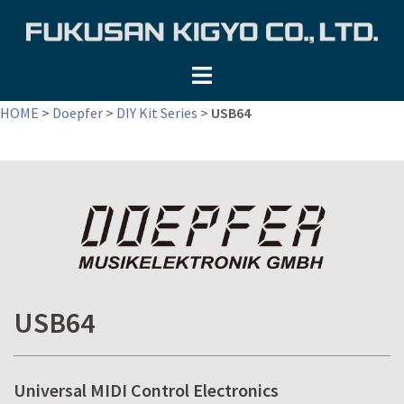
コ
ン
テ
ン
ツ
HOME
>
Doepfer
>
DIY Kit Series
>
USB64
へ
ス
キ
ッ
プ
USB64
Universal MIDI Control Electronics