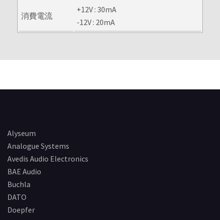
+12V : 30mA
消費電流
-12V : 20mA
Alyseum
Analogue Systems
Avedis Audio Electronics
BAE Audio
Buchla
DATO
Doepfer