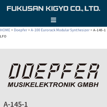
コ
ン
テ
ン
ツ
HOME
>
Doepfer
>
A-100 Eurorack Modular Synthesizer
>
A-145-1
へ
LFO
ス
キ
ッ
プ
A-145-1