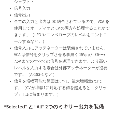
シャフト・
信号入力
信号出力
全ての入力と出力は DC 結合されているので、VCA を
使用してオーディオと CV の両方を処理することがで
きます。（LFO やエンベロープのレベルをコントロ
ールするなど。）
信号入力にアッテネーターは装備されていません。
VCA は信号をクリップさせる事無く 15Vpp / -7.5〜+
7.5V までのすべての信号を処理できます。より高い
レベルを入力する場合は外部アッテネーターが必要
です。（A-183-1 など）
信号を増幅可能な範囲は 0〜1、最大増幅量は1で
す。（CV が増幅1に対応する値を超えると「クリッ
プ」し1に留まります。）
“Selected” と “All” 2つのミキサー出力を装備