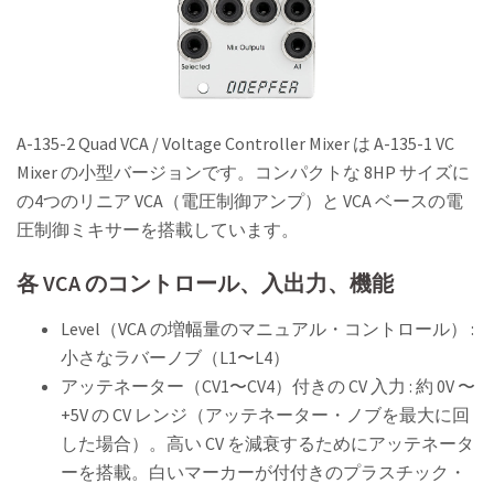
A-135-2 Quad VCA / Voltage Controller Mixer は A-135-1 VC
Mixer の小型バージョンです。コンパクトな 8HP サイズに
の4つのリニア VCA（電圧制御アンプ）と VCA ベースの電
圧制御ミキサーを搭載しています。
各 VCA のコントロール、入出力、機能
Level（VCA の増幅量のマニュアル・コントロール） :
小さなラバーノブ（L1〜L4）
アッテネーター（CV1〜CV4）付きの CV 入力 : 約 0V 〜
+5V の CV レンジ（アッテネーター・ノブを最大に回
した場合）。高い CV を減衰するためにアッテネータ
ーを搭載。白いマーカーが付付きのプラスチック・