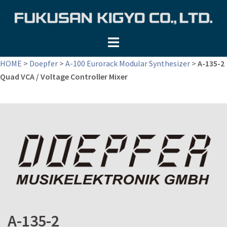
コ
ン
テ
ン
ツ
HOME
>
Doepfer
>
A-100 Eurorack Modular Synthesizer
>
A-135-2
へ
Quad VCA / Voltage Controller Mixer
ス
キ
ッ
プ
A-135-2