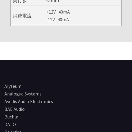
奥行き
45mm
+12V : 40mA
消費電流
-12V : 40mA
Alyseum
Analogue Systems
Avedis Audio Electronics
BAE Audio
Buchla
DATO