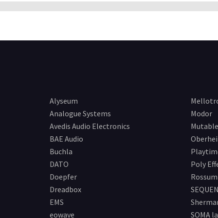
Alyseum
Mellotr
Analogue Systems
Modor
Avedis Audio Electronics
Mutable
BAE Audio
Oberhe
Buchla
Playtim
DATO
Poly Eff
Doepfer
Rossum 
Dreadbox
SEQUEN
EMS
Sherma
eowave
SOMA la