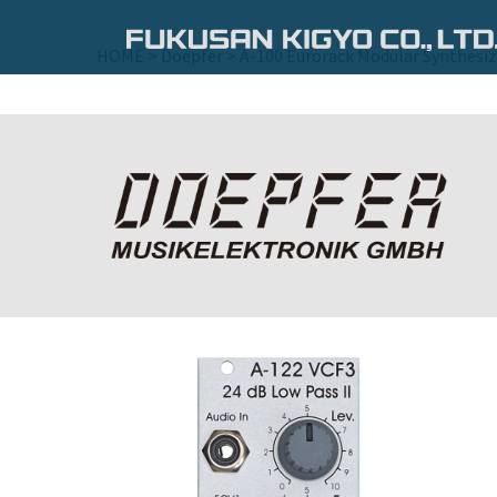
コ
ン
HOME
>
Doepfer
>
A-100 Eurorack Modular Synthesiz
テ
ン
ツ
へ
ス
キ
ッ
プ