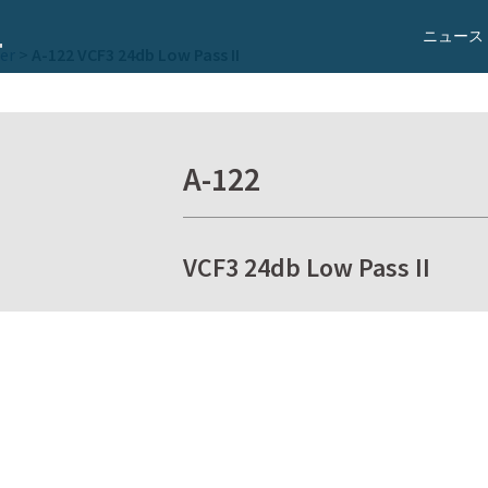
ニュース
er
>
A-122 VCF3 24db Low Pass II
A-122
VCF3 24db Low Pass II