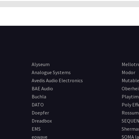
Alyseum
Mellotr
Analogue Systems
Modor
Avedis Audio Electronics
Mutable
BAE Audio
Oberhe
Buchla
Playtim
DATO
Poly Eff
Doepfer
Rossum 
Dreadbox
SEQUEN
EMS
Sherma
eowave
SOMA la