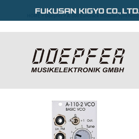
コ
ン
HOME
>
Doepfer
>
A-100 Eurorack Modular Synthesiz
テ
ン
ツ
へ
ス
キ
ッ
プ