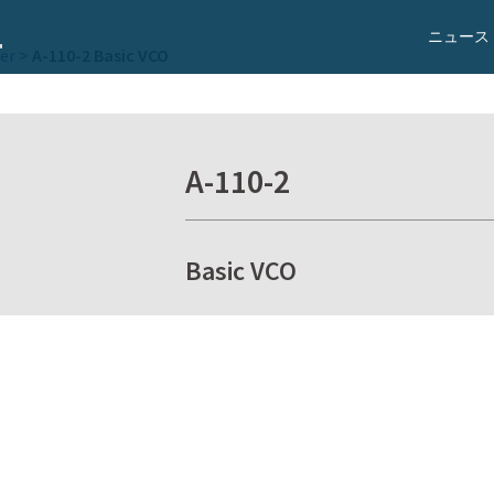
ニュース
er
>
A-110-2 Basic VCO
A-110-2
Basic VCO