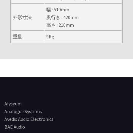
幅 : 510mm
外形寸法
奥行き : 420mm
高さ : 210mm
重量
9Kg
Alyseum
Analogue Systems
Avedis Audio Electronics
BAE Audio