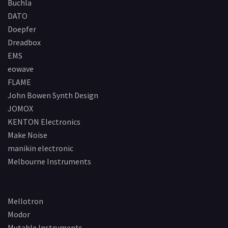
Buchla
DATO
Doepfer
Dreadbox
EMS
eowave
FLAME
John Bowen Synth Design
JOMOX
KENTON Electronics
Make Noise
manikin electronic
Melbourne Instruments
Mellotron
Modor
Mutable Instruments