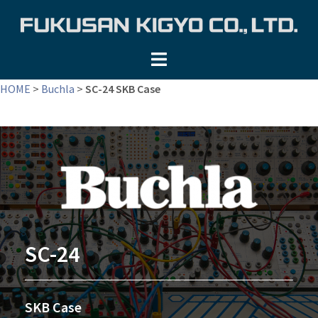
コ
ン
テ
ン
ツ
HOME
>
Buchla
>
SC-24 SKB Case
へ
ス
キ
ッ
プ
SC-24
SKB Case