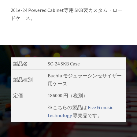
201e-24 Powered Cabinet専用 SKB製カスタム・ロー
ドケース。
製品名
SC-24 SKB Case
Buchla モジュラーシンセサイザー
製品種別
用ケース
定価
186000 円（税別）
※こちらの製品は
Five G music
technology
専売品です。