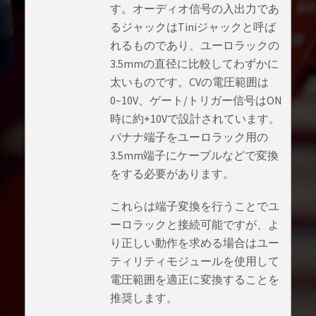
す。オーディオ信号の入出力であ
るジャックはTiniジャックと呼ば
れるものであり、ユーロラックの
3.5mmの直径に比較してわずかに
太いものです。CVの電圧範囲は
0~10V、ゲート/トリガー信号はON
時に約+10Vで設計されています。
バナナ端子をユーロラック用の
3.5mm端子にケーブルなどで変換
をする必要があります。
これらは端子変換を行うことでユ
ーロラックと接続可能ですが、よ
り正しい動作を求める場合はユー
ティリティモジュールを使用して
電圧範囲を適正に変換することを
推奨します。