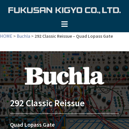
コ
ン
テ
ン
ツ
HOME
>
Buchla
>
292 Classic Reissue – Quad Lopass Gate
へ
ス
キ
ッ
プ
292 Classic Reissue
Quad Lopass Gate