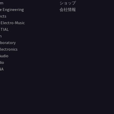
im
ショップ
e Engineering
会社情報
ects
Electro-Music
TIAL
n
boratory
lectronics
Audio
io
NA