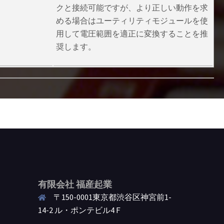
クと接続可能ですが、より正しい動作を求
める場合はユーティリティモジュールを使
用して電圧範囲を適正に変換することを推
奨します。
有限会社 福産起業
〒150-0001東京都渋谷区神宮前1-
14-2 ル・ポンテビル4Ｆ