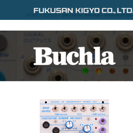
コ
ン
HOME
>
Buchla
>
266 Classic Reissue – Source of Un
テ
ン
ツ
へ
ス
キ
ッ
プ