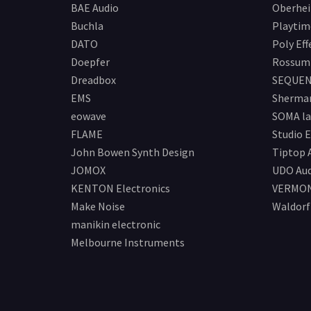
BAE Audio
Oberhe
Buchla
Playtim
DATO
Poly Eff
Doepfer
Rossum 
Dreadbox
SEQUEN
EMS
Sherma
eowave
SOMA la
FLAME
Studio E
John Bowen Synth Design
Tiptop 
JOMOX
UDO Aud
KENTON Electronics
VERMO
Make Noise
Waldorf
manikin electronic
Melbourne Instruments