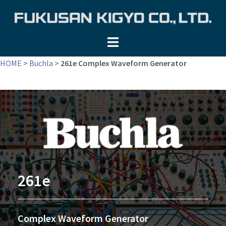
コ
ン
テ
ン
ツ
HOME
>
Buchla
>
261e Complex Waveform Generator
へ
ス
キ
ッ
プ
261e
Complex Waveform Generator