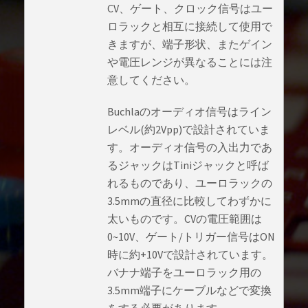
CV、ゲート、クロック信号はユー
ロラックと相互に接続して使用で
きますが、端子形状、またゲイン
や電圧レンジが異なることには注
意してください。
Buchlaのオーディオ信号はライン
レベル(約2Vpp)で設計されていま
す。オーディオ信号の入出力であ
るジャックはTiniジャックと呼ば
れるものであり、ユーロラックの
3.5mmの直径に比較してわずかに
太いものです。CVの電圧範囲は
0~10V、ゲート/トリガー信号はON
時に約+10Vで設計されています。
バナナ端子をユーロラック用の
3.5mm端子にケーブルなどで変換