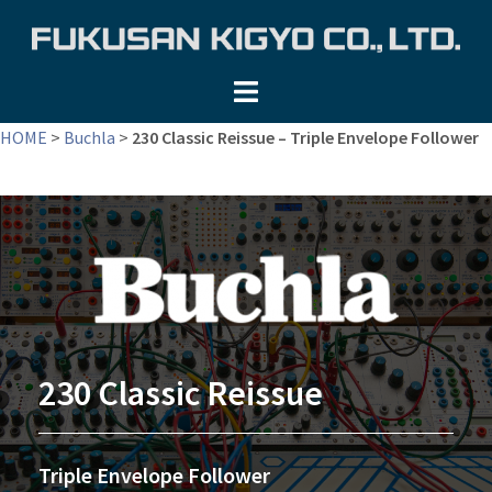
コ
ン
テ
ン
ツ
HOME
>
Buchla
>
230 Classic Reissue – Triple Envelope Follower
へ
ス
キ
ッ
プ
230 Classic Reissue
Triple Envelope Follower