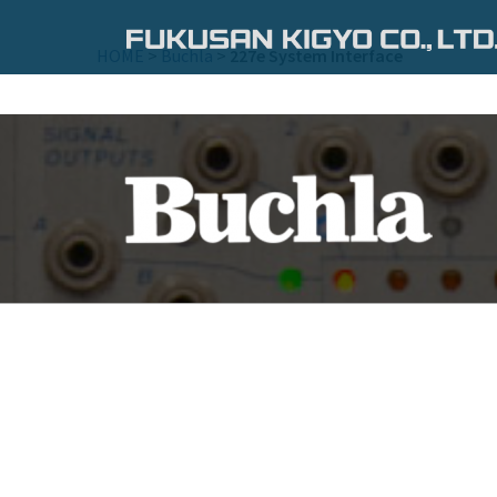
コ
ン
HOME
>
Buchla
>
227e System Interface
テ
ン
ツ
へ
ス
キ
ッ
プ