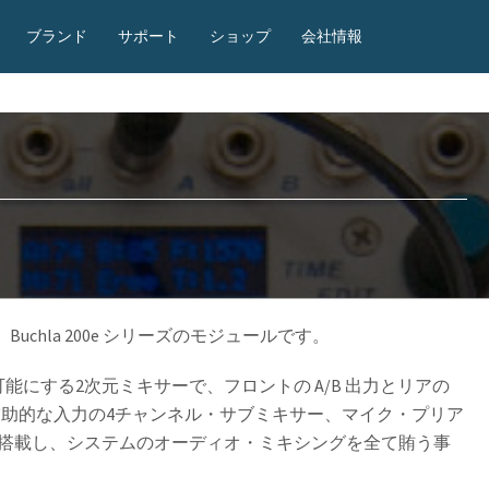
ブランド
サポート
ショップ
会社情報
えた Buchla 200e シリーズのモジュールです。
にする2次元ミキサーで、フロントの A/B 出力とリアの
。補助的な入力の4チャンネル・サブミキサー、マイク・プリア
搭載し、システムのオーディオ・ミキシングを全て賄う事