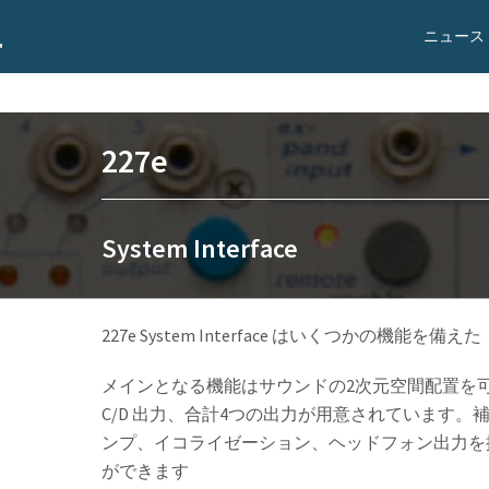
ニュース
227e
System Interface
227e System Interface はいくつかの機能を備
メインとなる機能はサウンドの2次元空間配置を可能
C/D 出力、合計4つの出力が用意されています
ンプ、イコライゼーション、ヘッドフォン出力を
ができます