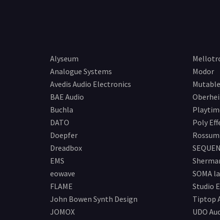
Alyseum
Mellotr
Analogue Systems
Modor
Avedis Audio Electronics
Mutable
BAE Audio
Oberhe
Buchla
Playtim
DATO
Poly Eff
Doepfer
Rossum 
Dreadbox
SEQUEN
EMS
Sherma
eowave
SOMA la
FLAME
Studio E
John Bowen Synth Design
Tiptop 
JOMOX
UDO Aud